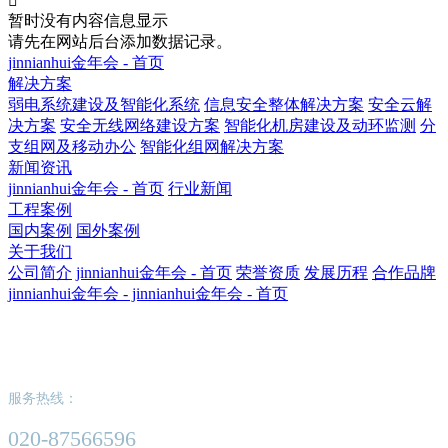

暂时没有内容信息显示
请先在网站后台添加数据记录。
jinnianhui金年会 - 首页
解决方案
弱电系统建设及智能化系统
信息安全整体解决方案
安全云解
决方案
安全无线网络建设方案
智能化机房建设及动环监测
分
支组网及移动办公
智能化组网解决方案
新闻资讯
jinnianhui金年会 - 首页
行业新闻
工程案例
国内案例
国外案例
关于我们
公司简介
jinnianhui金年会 - 首页
荣誉资质
发展历程
合作品牌
jinnianhui金年会 - jinnianhui金年会 - 首页
jinnianhui金年会 - jinnianhui金年会 - 首页
服务热线：
020-87566596